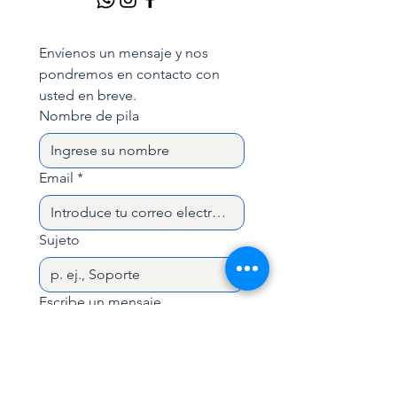
Realiza inmersiones cómodas
hasta
32/40 metros
.
Actuar como un compañero de
Envíenos un mensaje y nos 
seguridad competente y de
pondremos en contacto con 
profundidad para otros
usted en breve.
apneístas.
Nombre de pila
QUÉ ESTÁ INCLUIDO
4 días de entrenamiento
: teoría,
piscina/aguas confinadas y aguas
Email
*
abiertas.
Práctica avanzada de
ecualización, incluida la técnica
Sujeto
de llenado bucal
.
Equipo de apnea, kit de estudio
y
certificación AIDA 4
.
Escribe un mensaje
LO QUE APRENDERÁS
Ecualización profunda:
identificar
la “profundidad de falla” y
extenderla utilizando técnicas de
llenado bucal.